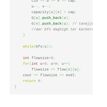
        cin 
>>
 u 
>>
 v 
>>
 cap
;
        u
--,
 v
--;
        capacity
[
u
]
[
v
]
=
 cap
;
        G
[
u
]
.
push_back
(
v
)
;
        G
[
v
]
.
push_back
(
u
)
;
// tavajjoh dash
//dar bfs daghigh tar karborde in k
}
while
(
bfs
(
s
)
)
;
int
 flowsize
=
0
;
for
(
int
 u
=
0
;
 u
<
n
;
 u
++
)
        flowsize 
+=
 flow
[
s
]
[
u
]
;
    cout 
<<
 flowsize 
<<
 endl
;
return
0
;
}