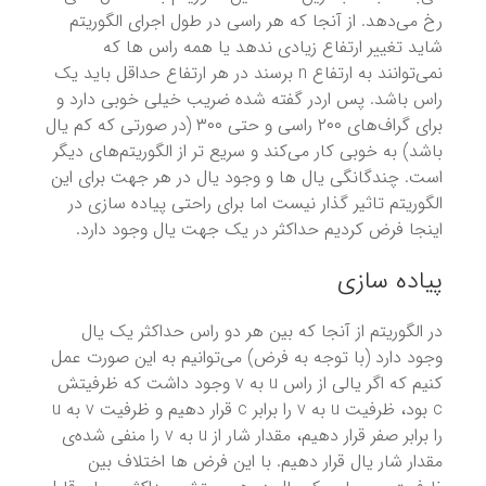
رخ می‌دهد. از آنجا که هر راسی در طول اجرای الگوریتم
شاید تغییر ارتفاع زیادی ندهد یا همه راس ها که
نمی‌توانند به ارتفاع n برسند در هر ارتفاع حداقل باید یک
راس باشد. پس اردر گفته شده ضریب خیلی خوبی دارد و
برای گراف‌های ۲۰۰ راسی و حتی ۳۰۰ (در صورتی که کم یال
باشد) به خوبی کار می‌کند و سریع تر از الگوریتم‌های دیگر
است. چندگانگی یال ها و وجود یال در هر جهت برای این
الگوریتم تاثیر گذار نیست اما برای راحتی پیاده سازی در
اینجا فرض کردیم حداکثر در یک جهت یال وجود دارد.
پیاده سازی
در الگوریتم از آنجا که بین هر دو راس حداکثر یک یال
وجود دارد (با توجه به فرض)‌ می‌توانیم به این صورت عمل
کنیم که اگر یالی از راس u به v وجود داشت که ظرفیتش
c بود،‌ ظرفیت u به v را برابر c قرار دهیم و ظرفیت v به u
را برابر صفر قرار دهیم، مقدار شار از u به v را منفی شده‌ی
مقدار شار یال قرار دهیم. با این فرض ها اختلاف بین