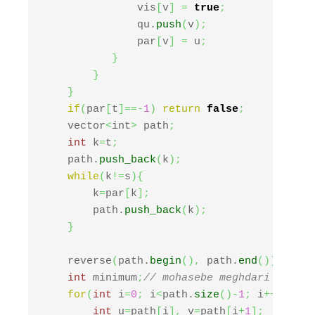
               vis
[
v
]
=
true
;
               qu.
push
(
v
)
;
               par
[
v
]
=
 u
;
}
}
}
if
(
par
[
t
]
==-
1
)
return
false
;
    vector
<
int
>
 path
;
int
 k
=
t
;
    path.
push_back
(
k
)
;
while
(
k
!=
s
)
{
        k
=
par
[
k
]
;
        path.
push_back
(
k
)
;
}
    reverse
(
path.
begin
(
)
,
 path.
end
(
)
)
;
int
 minimum
;
// mohasebe meghdari ke mit
for
(
int
 i
=
0
;
 i
<
path.
size
(
)
-
1
;
 i
++
)
{
int
 u
=
path
[
i
]
,
 v
=
path
[
i
+
1
]
;