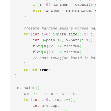
if
(
i
==
0
)
 minimum 
=
 capacity
[
u
]
[
v
]
-
else
 minimum 
=
 min
(
minimum
,
 capacit
}
//ezafe kardane masire morede nazar
for
(
int
 i
=
0
;
 i
<
path.
size
(
)
-
1
;
 i
++
)
{
int
 u
=
path
[
i
]
,
 v
=
path
[
i
+
1
]
;
        flow
[
u
]
[
v
]
+=
 minimum
;
        flow
[
v
]
[
u
]
-=
 minimum
;
// agar tavajjoh konid in kar baray
}
return
true
;
}
int
 main
(
)
{
    cin 
>>
 n 
>>
 m 
>>
 s 
>>
 t
;
for
(
int
 i
=
0
;
 i
<
m
;
 i
++
)
{
int
 u
,
v
,
cap
;