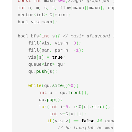
const
int
 maxn
=
300
;
//agar graph por yal nab
int
 n
,
 m
,
 s
,
 t
,
 flow
[
maxn
]
[
maxn
]
,
 capacity
[
vector
<
int
>
 G
[
maxn
]
;
bool vis
[
maxn
]
;
bool bfs
(
int
 s
)
{
// masir afzayeshi ra ezaf
    fill
(
vis
,
 vis
+
n
,
0
)
;
    fill
(
par
,
 par
+
n
,
-
1
)
;
    vis
[
s
]
=
true
;
    queue
<
int
>
 qu
;
    qu.
push
(
s
)
;
while
(
qu.
size
(
)
>
0
)
{
int
 u 
=
 qu.
front
(
)
;
        qu.
pop
(
)
;
for
(
int
 i
=
0
;
 i
<
G
[
u
]
.
size
(
)
;
 i
++
)
{
int
 v
=
G
[
u
]
[
i
]
;
if
(
vis
[
v
]
==
false
&&
 capacity
[
u
// ba tavajjoh be manfi bood