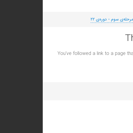
رحله‌ی سوم - دوره‌ی ۲۲
T
You've followed a link to a page tha