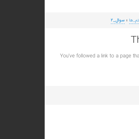
تم_ها
»
سوال_۲
T
You've followed a link to a page tha