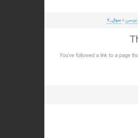
_نویسی
»
سوال_۷
T
You've followed a link to a page tha