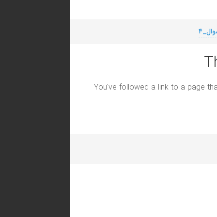
ال_۴
T
You've followed a link to a page tha