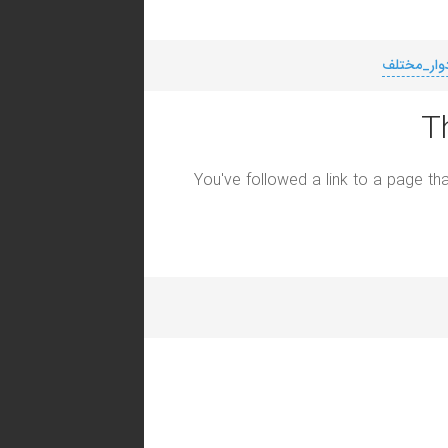
دوار_مختلف
T
You've followed a link to a page tha