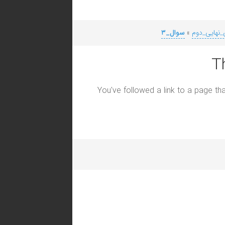
_نهایی_دوم
»
سوال_۳
T
You've followed a link to a page tha