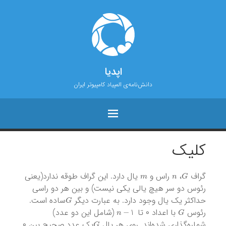
اپدیا
دانش‌نامه‌ی المپیاد کامپیوتر ایران
کلیک
m
n
G
گراف
،
راس و
یال دارد. این گراف طوقه ندارد(یعنی
رئوس دو سر هیچ یالی یکی نیست) و بین هر دو راسی
G
حداکثر یک یال وجود دارد. به عبارت دیگر
‌ساده است.
n
−
1
G
رئوس
با اعداد ۰ تا
(شامل این دو عدد)
G
شماره‌گذاری شده‌اند. روی هر یال
‌یک عدد صحیح بین ۰